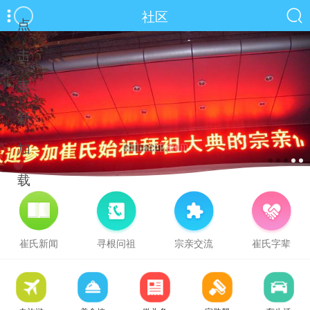
社区
点
击
重
新
加
载
崔氏新闻
寻根问祖
宗亲交流
崔氏字辈