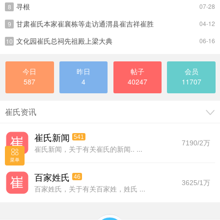
寻根
07-28
8
甘肃崔氏本家崔襄栋等走访通渭县崔吉祥崔胜
04-12
9
文化园崔氏总祠先祖殿上梁大典
06-16
10
今日
昨日
帖子
会员
587
4
40247
11707
崔氏资讯
崔氏新闻
541
7190/
2万
崔氏新闻，关于有关崔氏的新闻.. ...
菜单
百家姓氏
46
3625/
1万
百家姓氏，关于有关百家姓，姓氏 ...