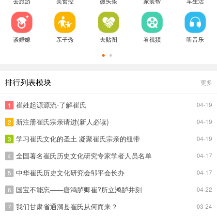
去旅游
美食控
微头条
家装帮
车生活
谈婚嫁
亲子秀
去贴图
看视频
听音乐
排行列表模块
更多
崔姓起源源流-了解崔氏
04-19
1
新注册崔氏宗亲请进(新人必读)
04-19
2
学习崔氏文化的圣土 凝聚崔氏宗亲的纽带
04-19
3
全国著名崔氏历史文化研究专家学者人员名单
04-17
4
中华崔氏历史文化研究会邹平会长办
04-17
5
国宝不能忘——唐鸿胪卿崔?所立鸿胪井刻
04-22
6
我们甘肃省通渭县崔氏从何而来？
03-24
7