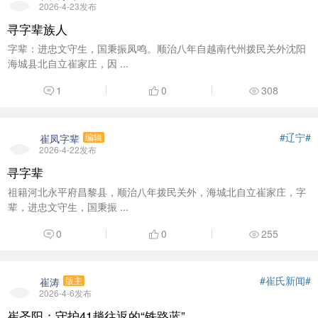
2026-4-23发布
寻字辈族人
字辈：进忠文守生，国秉振凤鸣。顺治八年自越南代州拨民关外沈阳
海城县北自立崔家庄，因 ...
1
0
308
#辽宁#
崔凤字辈
编辑
2026-4-22发布
寻字辈
祖籍河北永平府昌黎县，顺治八年拨民关外，海城北自立崔家庄，字
辈，进忠文守生，国秉振 ...
0
0
255
#崔氏新闻#
崔涛
版主
2026-4-6发布
崔圣阳：守护41趟往返的“铁路蓝”