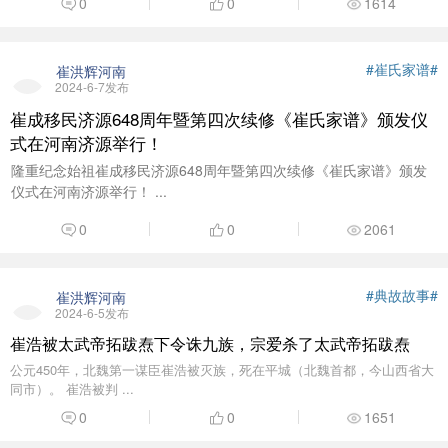
0
0
1614
#崔氏家谱#
崔洪辉河南
2024-6-7发布
崔成移民济源648周年暨第四次续修《崔氏家谱》颁发仪
式在河南济源举行！
隆重纪念始祖崔成移民济源648周年暨第四次续修《崔氏家谱》颁发
仪式在河南济源举行！ ...
0
0
2061
#典故故事#
崔洪辉河南
2024-6-5发布
崔浩被太武帝拓跋焘下令诛九族，宗爱杀了太武帝拓跋焘
公元450年，北魏第一谋臣崔浩被灭族，死在平城（北魏首都，今山西省大
同市）。 崔浩被判 ...
0
0
1651