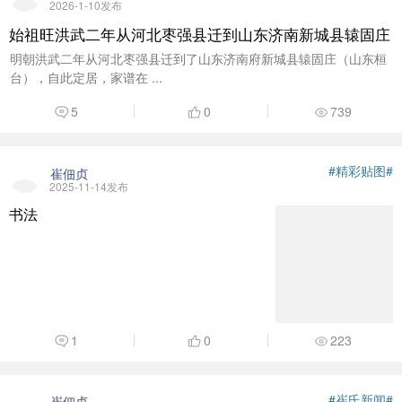
2026-1-10发布
始祖旺洪武二年从河北枣强县迁到山东济南新城县辕固庄
明朝洪武二年从河北枣强县迁到了山东济南府新城县辕固庄（山东桓
台），自此定居，家谱在 ...
5
0
739
#精彩贴图#
崔佃贞
2025-11-14发布
书法
1
0
223
#崔氏新闻#
崔佃贞