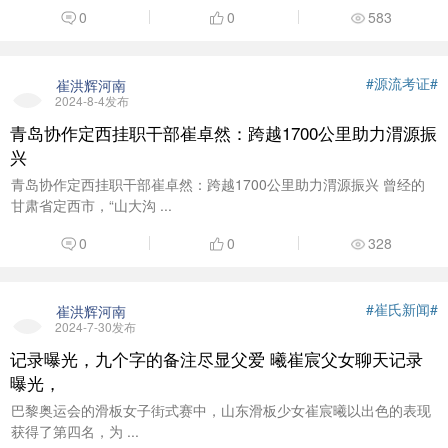
0
0
583
#源流考证#
崔洪辉河南
2024-8-4发布
青岛协作定西挂职干部崔卓然：跨越1700公里助力渭源振
兴
青岛协作定西挂职干部崔卓然：跨越1700公里助力渭源振兴 曾经的
甘肃省定西市，“山大沟 ...
0
0
328
#崔氏新闻#
崔洪辉河南
2024-7-30发布
记录曝光，九个字的备注尽显父爱 曦崔宸父女聊天记录
曝光，
巴黎奥运会的滑板女子街式赛中，山东滑板少女崔宸曦以出色的表现
获得了第四名，为 ...