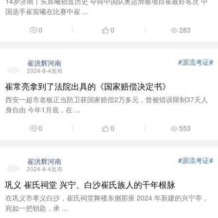
14岁济南丫头宸曦创造历史 夺得中国队奥运滑板项目崔最好名次 中
国选手崔宸曦在比赛中崔 ...
0
0
283
#源流考证#
崔洪辉河南
2024-8-4发布
崔常亮拿到了法院出具的《国家赔偿决定书》
西安一超市老板正当防卫获国家赔偿2万多元，曾被错误限制37天人
身自由 今年1月底，在 ...
0
0
553
#源流考证#
崔洪辉河南
2024-8-4发布
巩义 崔氏祠堂 兴宁、白沙崔氏族人的千年根脉
在巩义市孝义白沙，崔氏祠堂舞楼东侧那座 2024 年新建的兴宁亭，
宛如一把钥匙，承 ...