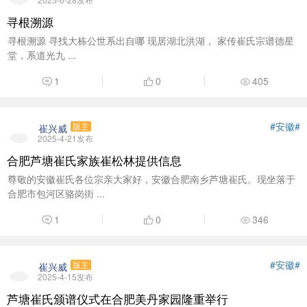
寻根溯源
寻根溯源 寻找大栋公世系出自哪 现居湖北洪湖， 家传崔氏宗谱德星
堂，系道光九 ...
1
0
405
#安徽#
崔兴威
版主
2025-4-21发布
合肥芦塘崔氏家族崔松林提供信息
尊敬的安徽崔氏各位宗亲大家好，安徽合肥南乡芦塘崔氏。现坐落于
合肥市包河区骆岗街 ...
1
0
346
#安徽#
崔兴威
版主
2025-4-15发布
芦塘崔氏颁谱仪式在合肥美丹家园隆重举行