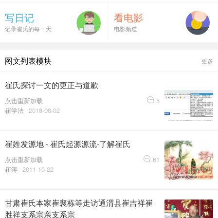
写日记
看电影
记录崔氏的每一天
电影频道
图文列表模块
更多
崔氏探讨一文的更正与道歉
点击重新加载
5
崔学法
2018-08-02
崔姓发源地 - 崔氏起源源流-了解崔氏
点击重新加载
61
崔涛
2011-10-22
甘肃崔氏本家崔襄栋等走访通渭县崔吉祥崔
胜祥支系宗亲支系宗