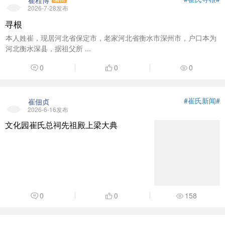
崔程博
热烈庆祝中华崔氏网建立4周年！
04-03
2026-7-28发布
寻根
《崔氏发源地——重要更正》
10-22
本人姓崔，现居河北省保定市，老家河北省衡水市深州市，户口本为
河北衡水深县，据祖父所 ...
网站招聘
01-28
0
0
0
#崔氏新闻#
崔佃贞
2026-6-16发布
文化园崔氏总祠先祖殿上梁大典
0
0
158