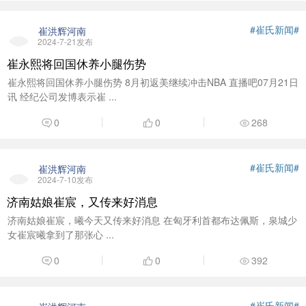
#崔氏新闻#
崔洪辉河南
2024-7-21发布
崔永熙将回国休养小腿伤势
崔永熙将回国休养小腿伤势 8月初返美继续冲击NBA 直播吧07月21日
讯 经纪公司发博表示崔 ...
0
0
268
#崔氏新闻#
崔洪辉河南
2024-7-10发布
济南姑娘崔宸，又传来好消息
济南姑娘崔宸，曦今天又传来好消息 在匈牙利首都布达佩斯，泉城少
女崔宸曦拿到了那张心 ...
0
0
392
#崔氏新闻#