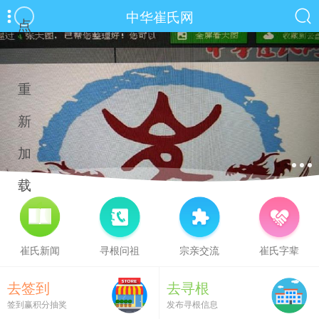
中华崔氏网
点
击
重
新
加
载
崔氏新闻
寻根问祖
宗亲交流
崔氏字辈
去签到
去寻根
签到赢积分抽奖
发布寻根信息