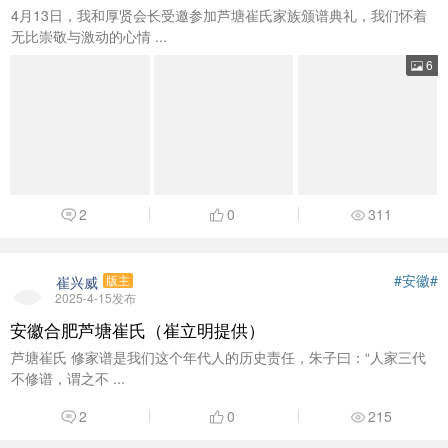
4月13日，我和厚贤会长受邀参加芦塘崔氏家族颁谱典礼，我们怀着
无比崇敬与激动的心情 ...
6
2
0
311
#安徽#
崔兴威
版主
2025-4-15发布
安徽合肥芦塘崔氏（崔立明提供）
芦塘崔氏 修家谱是我们这个年代人的历史责任，朱子曰：“人家三代
不修谱，谓之不 ...
2
0
215