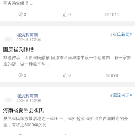
商务局党组书 ...
0
0
1011
#崔氏新闻#
崔洪辉河南
2024-6-17发布
固原崔氏醪糟
非遗传承—固原崔氏醪糟 固原市区南城路中段一个巷道内，有一家普
通的店，做一种最平常 ...
0
0
998
#源流考证#
崔洪辉河南
2024-6-15发布
河南省夏邑县崔氏
夏邑崔氏家族聚居地之一崔庄 一、崔姓起源 崔姓出自西周时期的齐
国，有将近3000年的历 ...