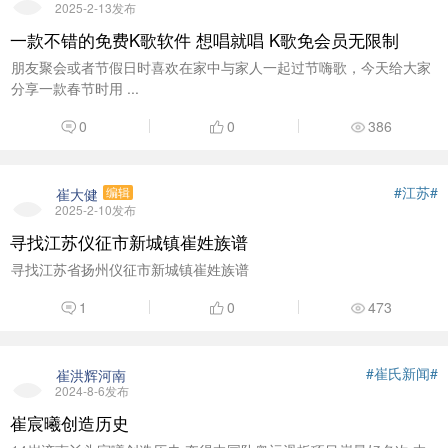
2025-2-13发布
一款不错的免费K歌软件 想唱就唱 K歌免会员无限制
朋友聚会或者节假日时喜欢在家中与家人一起过节嗨歌，今天给大家
分享一款春节时用 ...
0
0
386
#江苏#
崔大健
编辑
2025-2-10发布
寻找江苏仪征市新城镇崔姓族谱
寻找江苏省扬州仪征市新城镇崔姓族谱
1
0
473
#崔氏新闻#
崔洪辉河南
2024-8-6发布
崔宸曦创造历史