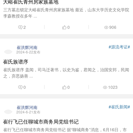
大峪崔氏青州房家族墓地
三方墓志锁定大峪崔氏青州房家族墓地 最近，山东大学历史文化学院
李森教授在多年 ...
2
0
906
#源流考证#
崔洪辉河南
2024-6-22发布
崔氏族谱序
崔氏族谱序 盖闻，司马迁著书，以史为鉴，君闻之，治国安邦，民闻
之，弃恶扬善 ...
0
0
1023
#崔氏新闻#
崔洪辉河南
2024-6-21发布
崔行飞已任聊城市商务局党组书记
崔行飞已任聊城市商务局党组书记 据“聊城商务”消息，6月16日，市