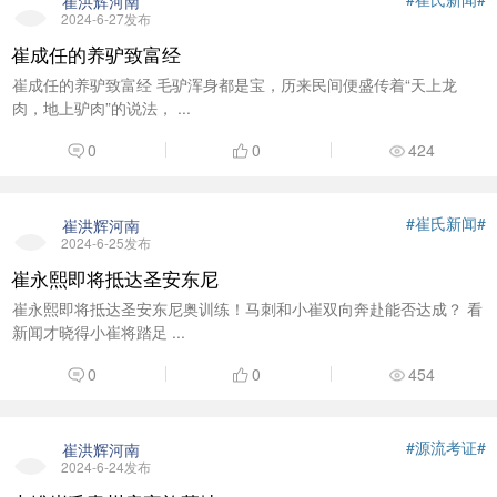
崔洪辉河南
2024-6-27发布
崔成任的养驴致富经
崔成任的养驴致富经 毛驴浑身都是宝，历来民间便盛传着“天上龙
肉，地上驴肉”的说法， ...
0
0
424
#崔氏新闻#
崔洪辉河南
2024-6-25发布
崔永熙即将抵达圣安东尼
崔永熙即将抵达圣安东尼奥训练！马刺和小崔双向奔赴能否达成？ 看
新闻才晓得小崔将踏足 ...
0
0
454
#源流考证#
崔洪辉河南
2024-6-24发布