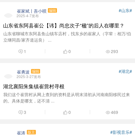
#山东#
崔家斌丨吾小呗
编辑
2025-4-7发布
山东省东阿县崔公【讳】尚忠次子“楹”的后人在哪里？
山东省聊城市东阿县鱼山镇车店村，找东乡的崔家人（字辈：相万/伯
立继同昌/家齐道运良） ...
1
0
293
#湖北#
崔勇波
编辑
2025-3-27发布
湖北襄阳朱集镇崔营村寻根
我们这个崔营村从网上查到的资料是从明末清初从河南南阳移民过来
的。具体是哪支，还不清 ...
3
0
469
#影视音乐#
崔涛
版主