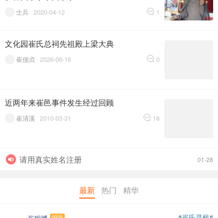
士兵
2020-04-12
1
文化园崔氏总祠先祖殿上梁大典
崔佃贞
2026-06-16
0
近两年来崔邑事件发生经过回顾
崔清溪
2010-03-31
18
请用真实姓名注册
01-28
中华崔氏通谱
01-28
最新
热门
精华
发贴时请填写关键词
02-16
#崔氏寻根#
编辑