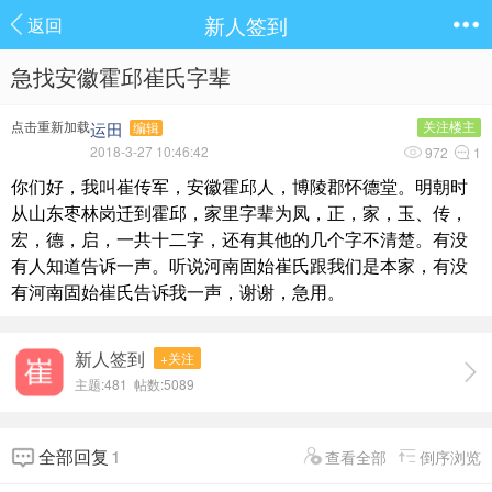
新人签到
返回
急找安徽霍邱崔氏字辈
点击重新加载
运田
关注楼主
编辑
2018-3-27 10:46:42
972
1
你们好，我叫崔传军，安徽霍邱人，博陵郡怀德堂。明朝时
从山东枣林岗迁到霍邱，家里字辈为凤，正，家，玉、传，
宏，德，启，一共十二字，还有其他的几个字不清楚。有没
有人知道告诉一声。听说河南固始崔氏跟我们是本家，有没
有河南固始崔氏告诉我一声，谢谢，急用。
新人签到
+关注
主题:481 帖数:5089
全部回复
1
查看全部
倒序浏览