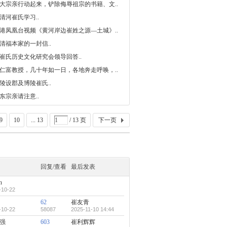
大宗亲行动起来，铲除侮辱祖宗的书籍、文..
研究会
清河崔氏学习..
港凤凰台视频《黄河岸边崔姓之源—土城》..
清福本家的一封信..
崔氏历史文化研究会领导回答..
仁富教授，几十年如一日，各地奔走呼唤，..
陵设郡及博陵崔氏..
东宗亲请注意..
9
10
... 13
/ 13 页
下一页
回复/查看
最后发表
n
-10-22
62
崔友青
-10-22
58087
2025-11-10 14:44
强
603
崔利辉辉