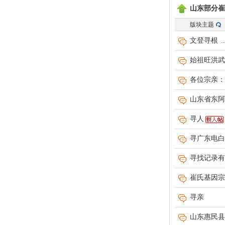
山东部分崔
版块主题
文登寻根
..
始祖旺洪武
各位宗亲：
山东省东阿
寻人
寻广东电白
寻找记录有
崔氏基因宗
寻亲
山东惠民县