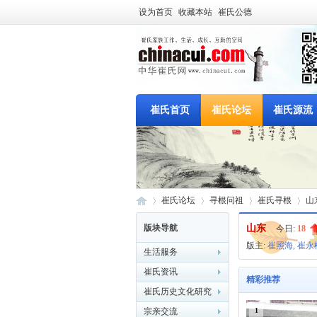
设为首页
收藏本站
崔氏公德
崔氏首页
崔氏论坛
崔氏源流
崔氏首页
崔氏论坛
寻根问祖
崔氏寻根
山
版块导航
山东
今日:
18
版主:
崔照海
,
崔永
生活服务
中
»
›
›
›
崔氏资讯
精彩推荐
崔氏历史文化研究
宗亲交流
1