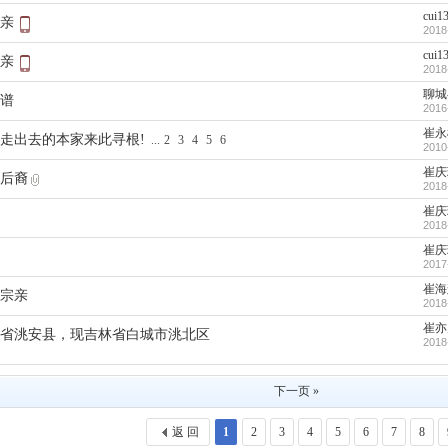
cui1
亲
2018
cui1
亲
2018
聊城
谱
2016
崔永
走出去的本家来此寻根!
...
2
3
4
5
6
2010
崔庆
后裔
2018
崔庆
2018
崔庆
2017
崔海
宗亲
2018
崔亦
省洮安县，现吉林省白城市洮北区
2018
下一页 »
返 回
1
2
3
4
5
6
7
8