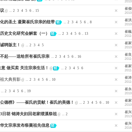
2010
崔俊
议
...
2
3
4
5
6
..
15
2010
崔洪
化的圣土 凝聚崔氏宗亲的纽带
...
2
3
4
5
6
..
8
2010
崔巍
历史文化研究会解套（一）
...
2
3
4
5
6
..
13
2011
崔家
诚聘版主！
...
2
3
4
5
2010
崔良
不起——送给所有崔氏宗亲
...
2
3
4
5
6
..
16
2011
崔家
生意 做买卖 关注宗亲生活！
...
2
3
4
5
6
2011
崔涛
祖大典剪影
...
2
3
4
5
6
..
10
2011
崔永
...
2
3
4
5
6
..
19
2010
崔家
公德榜》——崔氏的贡献！崔氏的美德！
...
2
3
4
5
6
..
10
2010
崔兴
月13日胡 锦涛夫妇回老家绩溪祭祖
...
2
2013
崔兴
华文宗亲发布祭奠祖先信息
2016