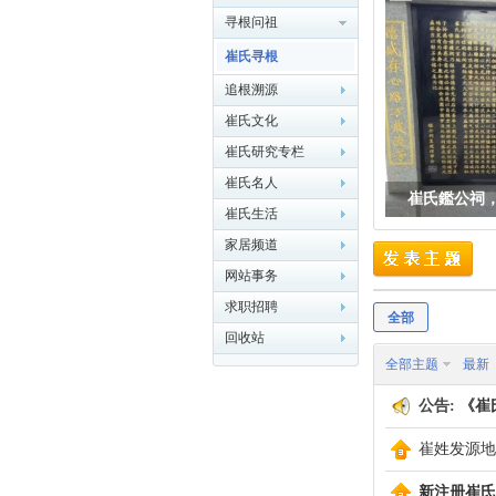
寻根问祖
崔氏寻根
追根溯源
崔氏文化
华
崔氏研究专栏
崔氏名人
崔氏鑑公祠
崔氏生活
家居频道
网站事务
求职招聘
全部
回收站
崔
全部主题
最新
公告:
《崔
崔姓发源地
新注册崔氏