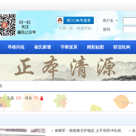
用户名
只需一步，快速开始
密码
寻根问祖
崔氏家谱
字辈派系
精彩贴图
联谊机构
东
|
主题:
253
|
排名:
75
松
崔晓军：抢险救灾护稳定 义不容辞冲在前..
从