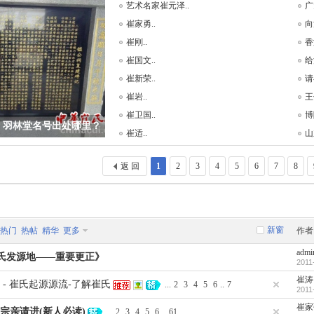
艺术名家崔元泽..
广
崔家勇..
向
崔刚..
香
崔国文..
给
崔新荣..
请
崔岩..
王
崔卫国..
博
，羽林堂名号出处哪里？
崔适..
山
返 回
1
2
3
4
5
6
7
8
新窗
热门
热帖
精华
更多
作者
admi
氏发源地——重要更正》
2011
崔涛
 - 崔氏起源源流-了解崔氏
...
2
3
4
5
6
..
7
2011
崔家
宗亲请进(新人必读)
...
2
3
4
5
6
..
61