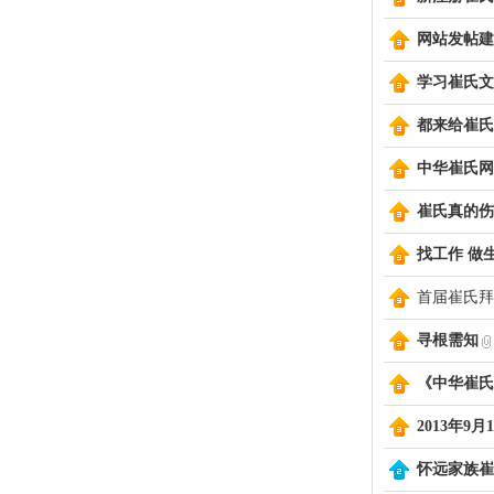
网站发帖建
氏
学习崔氏文
都来给崔氏
中华崔氏网
崔氏真的伤
找工作 做
首届崔氏拜
网
寻根需知
《中华崔氏
2013年9
怀远家族崔