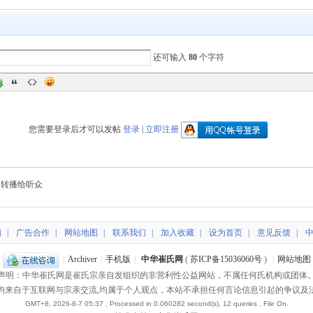
还可输入
80
个字符
您需要登录后才可以发帖
登录
|
立即注册
转播给听众
们
|
广告合作
|
网站地图
|
联系我们
|
加入收藏
|
设为首页
|
意见反馈
|
|
Archiver
|
手机版
|
中华崔氏网
(
苏ICP备15036060号
)
|
网站地图
声明：中华崔氏网是崔氏宗亲自发组织的非营利性公益网站，不属任何氏机构或团体
均来自于互联网与宗亲交流,均属于个人观点，本站不承担任何言论信息引起的争议及
GMT+8, 2026-8-7 05:37
, Processed in 0.060282 second(s), 12 queries , File On.