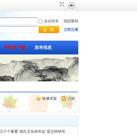
自动登录
找回密码
立即注册
手机客户端
发布信息
帖
子
热搜:
搜索
崔氏
搜
收藏本版
|
订阅
家谱
发源地
族徽
索
崔八
几个个案看“崔氏文化研究会”是怎样研究..
图腾