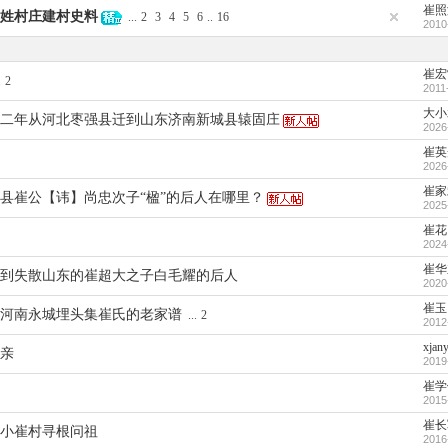
崔照
姓村庄建村史料
...
2
3
4
5
6
..
16
2010
崔宏
.
2
2011
大小
二年从河北枣强县迁到山东济南新城县辕固庄
2026
崔英
2026
崔家
县崔公【讳】尚忠次子“楹”的后人在哪里？
2025
崔花
2024
崔华
到失散山东的崔超大之子白毛耀的后人
2020
崔玉
河南永城埋头集崔氏的老家谱
...
2
2012
xjan
亲
2019
崔学
2015
崔长
小崔村寻根问祖
2016