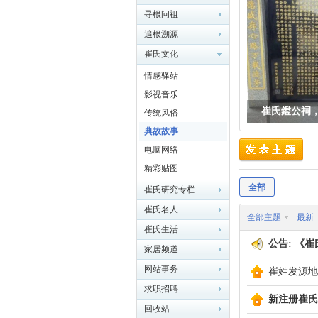
寻根问祖
追根溯源
崔氏文化
情感驿站
华
影视音乐
崔氏鑑公祠
传统风俗
典故故事
电脑网络
精彩贴图
全部
崔氏研究专栏
崔氏名人
全部主题
最新
崔
崔氏生活
公告:
《崔
家居频道
网站事务
崔姓发源地
求职招聘
新注册崔氏
回收站