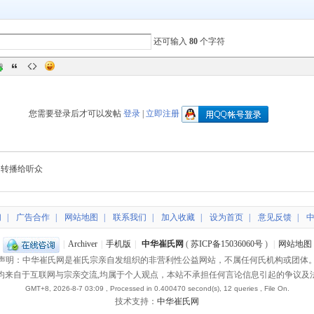
还可输入
80
个字符
您需要登录后才可以发帖
登录
|
立即注册
转播给听众
们
|
广告合作
|
网站地图
|
联系我们
|
加入收藏
|
设为首页
|
意见反馈
|
|
Archiver
|
手机版
|
中华崔氏网
(
苏ICP备15036060号
)
|
网站地图
声明：中华崔氏网是崔氏宗亲自发组织的非营利性公益网站，不属任何氏机构或团体
均来自于互联网与宗亲交流,均属于个人观点，本站不承担任何言论信息引起的争议及
GMT+8, 2026-8-7 03:09
, Processed in 0.400470 second(s), 12 queries , File On.
技术支持：
中华崔氏网