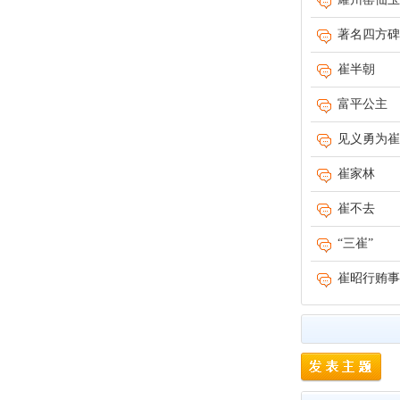
著名四方碑
崔半朝
富平公主
见义勇为崔
崔家林
崔不去
“三崔”
崔昭行贿事