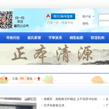
用户名
只需一步，快速开始
密码
寻根问祖
崔氏家谱
字辈派系
精彩贴图
联谊机构
42
|
主题:
508
|
排名:
3
崔晓军：抢险救灾护稳定 义不容辞冲在前..
从
艺术名家崔元泽..
广