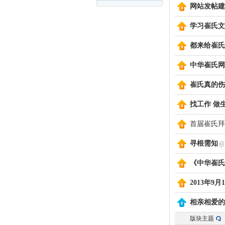
网站发帖建
学习崔氏文
氏
都来给崔氏
中华崔氏网
崔氏真的伤
找工作 做
首届崔氏拜
网
寻根需知
《中华崔氏
2013年9
相亲相爱的
版块主题