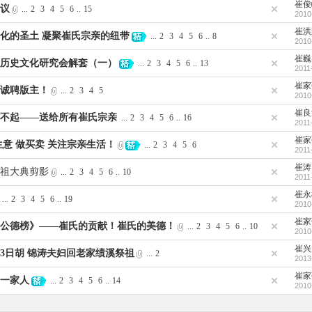
崔俊
议
...
2
3
4
5
6
..
15
2010
崔洪
化的圣土 凝聚崔氏宗亲的纽带
...
2
3
4
5
6
..
8
2010
崔巍
历史文化研究会解套（一）
...
2
3
4
5
6
..
13
2011
崔家
诚聘版主！
...
2
3
4
5
2010
崔良
不起——送给所有崔氏宗亲
...
2
3
4
5
6
..
16
2011
崔家
生意 做买卖 关注宗亲生活！
...
2
3
4
5
6
2011
崔涛
祖大典剪影
...
2
3
4
5
6
..
10
2011
崔永
...
2
3
4
5
6
..
19
2010
崔家
公德榜》——崔氏的贡献！崔氏的美德！
...
2
3
4
5
6
..
10
2010
崔兴
月13日胡 锦涛夫妇回老家绩溪祭祖
...
2
2013
崔家
一家人
...
2
3
4
5
6
..
14
2010