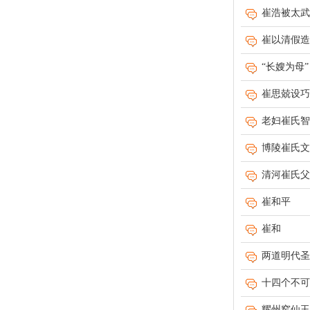
崔浩被太武
崔以清假造
“长嫂为母”
崔思兢设巧
老妇崔氏智
博陵崔氏文
清河崔氏父
崔和平
崔和
两道明代圣
十四个不可
耀州窑仙玉