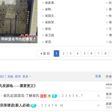
崔家勇..
向
崔刚..
香
崔国文..
给
崔新荣..
请
崔岩..
王
崔卫国..
博
，羽林堂名号出处哪里？
崔适..
山
返 回
1
2
3
4
5
6
7
8
新窗
热门
热帖
精华
更多
作者
admi
氏发源地——重要更正》
2011
崔涛
 - 崔氏起源源流-了解崔氏
...
2
3
4
5
6
..
7
2011
崔家
宗亲请进(新人必读)
...
2
3
4
5
6
..
61
2010