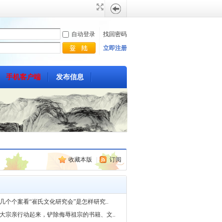
自动登录
找回密码
立即注册
手机客户端
发布信息
帖
子
热搜:
搜索
崔氏
搜
收藏本版
|
订阅
家谱
发源地
族徽
索
几个个案看“崔氏文化研究会”是怎样研究..
崔八
图腾
大宗亲行动起来，铲除侮辱祖宗的书籍、文..