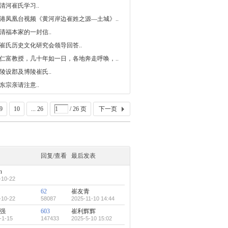
研究会
清河崔氏学习..
港凤凰台视频《黄河岸边崔姓之源—土城》..
清福本家的一封信..
崔氏历史文化研究会领导回答..
仁富教授，几十年如一日，各地奔走呼唤，..
陵设郡及博陵崔氏..
东宗亲请注意..
9
10
... 26
/ 26 页
下一页
回复/查看
最后发表
n
-10-22
62
崔友青
-10-22
58087
2025-11-10 14:44
强
603
崔利辉辉
-1-15
147433
2025-5-10 15:02