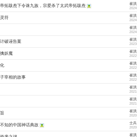
崔洪
帝拓跋焘下令诛九族，宗爱杀了太武帝拓跋焘
2024
崔洪
灵符
2024
崔洪
2024
崔洪
计破诬告案
2023
崔洪
擒妖魔
2022
崔洪
化
2022
崔洪
子宰相的故事
2022
崔洪
2021
崔洪
2021
崔洪
旨
2020
士兵
不知的中国神话典故
2020
崔洪
瓷盏之谜