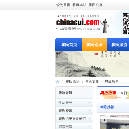
设为首页
收藏本站
崔氏公德
崔氏首页
崔氏论坛
崔氏源流
崔氏首页
崔氏论坛
崔氏文化
典故故事
版块导航
典故故事
今日:
生活服务
中
»
›
›
精彩推荐
崔氏资讯
崔氏历史文化研究
1
宗亲交流