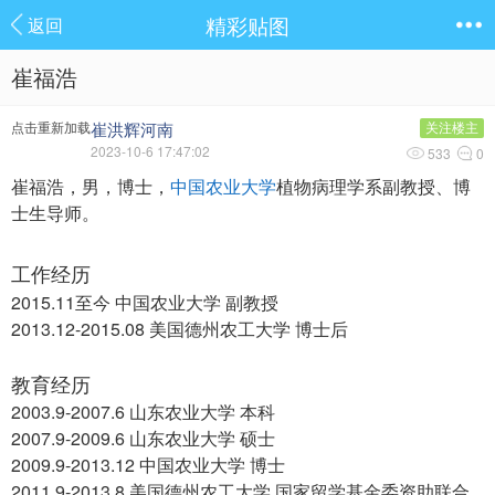
精彩贴图
返回
崔福浩
崔洪辉河南
点击重新加载
关注楼主
2023-10-6 17:47:02
533
0
崔福浩，男，博士，
中国农业大学
植物病理学系副教授、博
士生导师。
. W! q7 p7 z; ]8 ]# G
5 m5 H2 z$ g0 Q, ?7 }0 C
工作经历
) _9 P8 ?" X! |. W7 _0 S
2015.11至今 中国农业大学 副教授
/ A, T' E1 _" O4 x
2013.12-2015.08 美国德州农工大学 博士后
Z" Y7 F+ m7 u7 P4 H2 o+ K
教育经历
2003.9-2007.6 山东农业大学 本科
) ]# i6 ~6 _0 ?: s) A; }
2007.9-2009.6 山东农业大学 硕士
& U2 `* z& R' O1 X6 D
2009.9-2013.12 中国农业大学 博士
2011.9-2013.8 美国德州农工大学 国家留学基金委资助联合