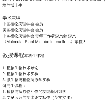
培养博士生
1 k9 q' z$ d% l7 g- v- z' e
学术兼职
( S1 ~7 }; j5 @' E6 a8 U4 s
中国植物病理学会 会员
9 t1 i$ l* |, b& w# b% |5 G* ?
美国植物病理学会 会员
中国植物病理学会 青年工作者委员会 委员
: V) @% u; g0 r
《Molecular Plant-Microbe Interactions》审稿人
教授课程
5 H o/ l6 ~4 P* _
本科生课程：
, t! t( G' `"
O( { L5 Q Z9 y
1. 植物生物技术导论
2. 植物生物技术实验
& i- c3 C; V8 H& X8 R
3. 微生物与植物病原学实验
+ W+ T" Q+ c8 M" e, r
研究生课程：
1. 植物与病原物互作的功能基因组学
2. 文献阅读与学术论文写作（英文授课）
' u/ Y2 Y! d1 g8 V)
Z9 _5 e