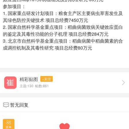
参加项目：
9 K9 @; D* U; W# T! w9 G* V% f
1. 国家重点研发计划项目：粮食主产区主要病虫草害发生及
其绿色防控关键技术 项目总经费7450万元
2. 国家自然科学基金重点项目：稻曲病菌致病关键效应蛋白
的鉴定及其毒性功能的分子机理 项目总经费284万元
3. 北京市自然科学基金重点项目：稻曲病菌中稻曲菌素的合
成调控机制及其毒性研究 项目总经费80万元
) }4 i7 D" W& B!
|* }* Q- U( P
1 W3 M6 k! `4 E2 f+ Q
精彩贴图
+关注
主题:130 帖数:861
暂无回复
菜单