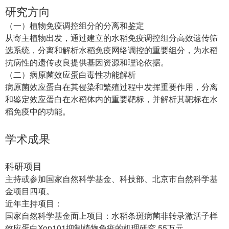
研究方向
（一）植物免疫调控组分的分离和鉴定
从寄主植物出发，通过建立的水稻免疫调控组分高效遗传筛
选系统，分离和解析水稻免疫网络调控的重要组分，为水稻
抗病性的遗传改良提供基因资源和理论依据。
) s7 a- z) A0 S
（二）病原菌效应蛋白毒性功能解析
5 g. W2 H( j& l. C! m& A
病原菌效应蛋白在其侵染和繁殖过程中发挥重要作用，分离
和鉴定效应蛋白在水稻体内的重要靶标，并解析其靶标在水
稻免疫中的功能。
2 i4 X1 `. g$ F: z: e- O
4 M/ K6 e6 R1 e9 X
学术成果
科研项目
* q7 _' S1 }2 N$ ?9 L% v
主持或参加国家自然科学基金、科技部、北京市自然科学基
金项目四项。
7 V( Q5 \5 k# U( ~2 a2 d% ?
近年主持项目：
4 q; v/ Z* |5 C n4 j
国家自然科学基金面上项目：水稻条斑病菌非转录激活子样
效应蛋白Xop101抑制植物免疫的机理研究 55万元