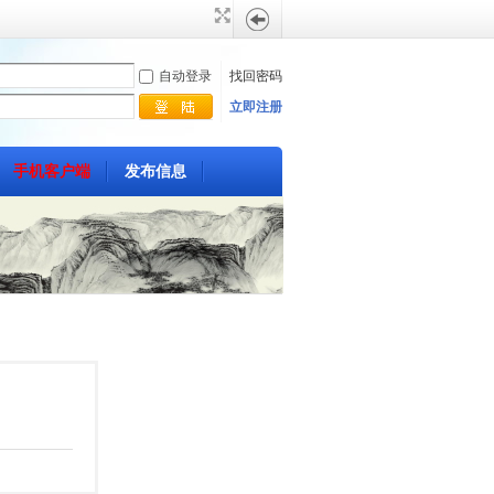
自动登录
找回密码
立即注册
手机客户端
发布信息
帖
子
热搜:
搜索
崔氏
搜
家谱
发源地
族徽
索
崔八
图腾