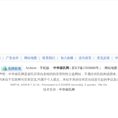
们
|
广告合作
|
网站地图
|
联系我们
|
加入收藏
|
设为首页
|
意见反馈
|
|
Archiver
|
手机版
|
中华崔氏网
(
苏ICP备15036060号
)
|
网站地图
声明：中华崔氏网是崔氏宗亲自发组织的非营利性公益网站，不属任何氏机构或团体
均来自于互联网与宗亲交流,均属于个人观点，本站不承担任何言论信息引起的争议及
GMT+8, 2026-8-7 11:14
, Processed in 0.024959 second(s), 2 queries , File On.
技术支持：
中华崔氏网